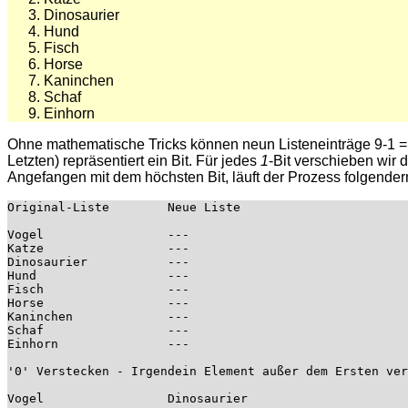
Dinosaurier
Hund
Fisch
Horse
Kaninchen
Schaf
Einhorn
Ohne mathematische Tricks können neun Listeneinträge 9-1 = 8
Letzten) repräsentiert ein Bit. Für jedes
1
-Bit verschieben wir d
Angefangen mit dem höchsten Bit, läuft der Prozess folgende
Original-Liste        Neue Liste

Vogel                 ---

Katze                 ---

Dinosaurier           ---

Hund                  ---

Fisch                 ---

Horse                 ---

Kaninchen             ---

Schaf                 ---

Einhorn               ---

'0' Verstecken - Irgendein Element außer dem Ersten ver
Vogel                 Dinosaurier
