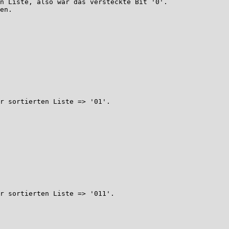
n Liste, also war das versteckte Bit '0'.

en.

r sortierten Liste => '01'.

r sortierten Liste => '011'.
