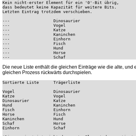
Kein nicht-erster Element für ein '0'-Bit übrig,

dass bedeutet keine Kapazität für weitere Bits.

Letzten Eintrag trotzdem verschieben.

---                  Dinosaurier

---                  Vogel

---                  Katze

---                  Kaninchen

---                  Einhorn

---                  Fisch

---                  Hund

---                  Horse

Die neue Liste enthält die gleichen Einträge wie die alte, un
gleichen Prozess rückwärts durchspielen.
Sortierte Liste      Trägerliste

Vogel                Dinosaurier

Katze                Vogel

Dinosaurier          Katze

Hund                 Kaninchen

Fisch                Einhorn

Horse                Fisch

Kaninchen            Hund

Schaf                Horse

Einhorn              Schaf
