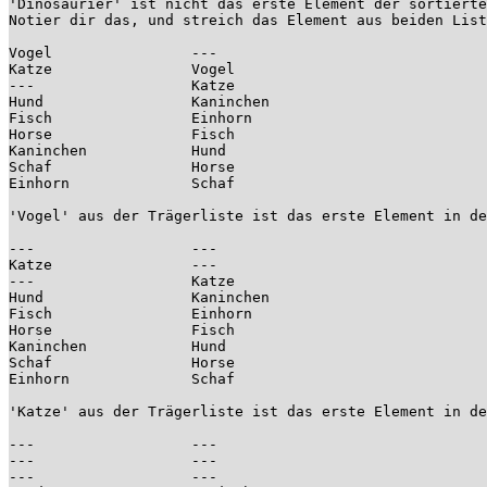
'Dinosaurier' ist nicht das erste Element der sortierte
Notier dir das, und streich das Element aus beiden List
Vogel                ---

Katze                Vogel

---                  Katze

Hund                 Kaninchen

Fisch                Einhorn

Horse                Fisch

Kaninchen            Hund

Schaf                Horse

Einhorn              Schaf

'Vogel' aus der Trägerliste ist das erste Element in de
---                  ---

Katze                ---

---                  Katze

Hund                 Kaninchen

Fisch                Einhorn

Horse                Fisch

Kaninchen            Hund

Schaf                Horse

Einhorn              Schaf

'Katze' aus der Trägerliste ist das erste Element in de
---                  ---

---                  ---

---                  ---
