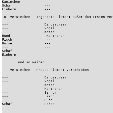
Kaninchen            ---

Schaf                ---

Einhorn              ---

'0' Verstecken - Irgendein Element außer dem Ersten ver
---                  Dinosaurier

---                  Vogel

---                  Katze

Hund                  Kaninchen

Fisch                 ---

Horse                ---

---                  ---

Schaf                ---

Einhorn              ---

... ... und so weiter ... ...

'1' Verstecken - Erstes Element verschieben

---                  Dinosaurier

---                  Vogel

---                  Katze

---                  Kaninchen

---                  Einhorn

---                  Fisch

---                  Hund

Schaf                Horse

---                  ---
