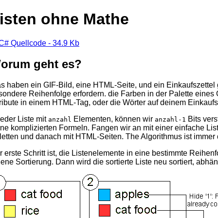
isten ohne Mathe
C# Quellcode - 34.9 Kb
orum geht es?
s haben ein GIF-Bild, eine HTML-Seite, und ein Einkaufszettel 
sondere Reihenfolge erfordern. die Farben in der Palette eines
tribute in einem HTML-Tag, oder die Wörter auf deinem Einkaufsz
jeder Liste mit
Elementen, können wir
Bits vers
anzahl
anzahl-1
ine komplizierten Formeln. Fangen wir an mit einer einfache List
letten und danach mit HTML-Seiten. The Algorithmus ist immer de
r erste Schritt ist, die Listenelemente in eine bestimmte Reihe
gene Sortierung. Dann wird die sortierte Liste neu sortiert, abh