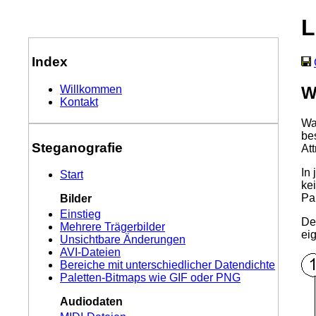
L
Index
W
Willkommen
Kontakt
Wa
be
Steganografie
At
In 
Start
ke
Pa
Bilder
Einstieg
De
Mehrere Trägerbilder
ei
Unsichtbare Änderungen
AVI-Dateien
Bereiche mit unterschiedlicher Datendichte
Paletten-Bitmaps wie GIF oder PNG
Audiodaten