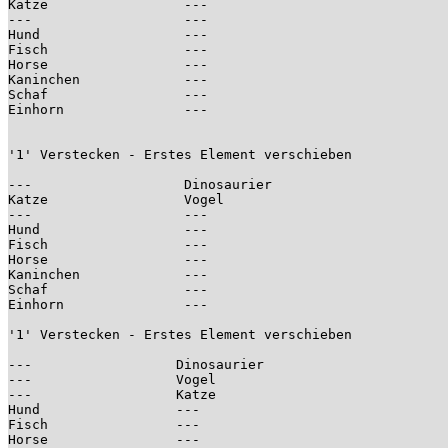
Katze                 ---

---                   ---

Hund                  ---

Fisch                 ---

Horse                 ---

Kaninchen             ---

Schaf                 ---

Einhorn               ---

'1' Verstecken - Erstes Element verschieben

---                   Dinosaurier

Katze                 Vogel

---                   ---

Hund                  ---

Fisch                 ---

Horse                 ---

Kaninchen             ---

Schaf                 ---

Einhorn               ---

'1' Verstecken - Erstes Element verschieben

---                  Dinosaurier

---                  Vogel

---                  Katze

Hund                 ---

Fisch                ---

Horse                ---
